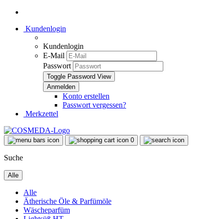
Kundenlogin
Kundenlogin
E-Mail
Passwort
Toggle Password View
Konto erstellen
Passwort vergessen?
Merkzettel
0
Suche
Alle
Alle
Ätherische Öle & Parfümöle
Wäscheparfüm
Lightsüß HT