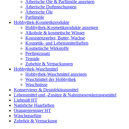
Ätherische Öle & Parfümöle anzeigen
Ätherische Duftmischungen
Ätherische Öle
Parfümöle
Hobbythek-Kosmetikprodukte
Hobbythek-Kosmetikprodukte anzeigen
Alkohole & kosmetische Wässer
Konsistenzgeber, Butter, Wachse
Kosmetik- und Lebensmittelfarben
Kosmetische Wirkstoffe
Peelingzusatz
Tenside
Zubehör & Verpackungen
Hobbythek-Waschmittel
Hobbythek-Waschmittel anzeigen
Waschmittel der Hobbythek
Waschnüsse
Konservierer & Desinfektionsmittel
Lebensmittel und -Zusätze & Nahrungsergänzungsmittel
Lightsüß HT
Natürliche Haarfarben
Orangenreiniger HT
Wäscheparfüm
Zubehör & Verpackung