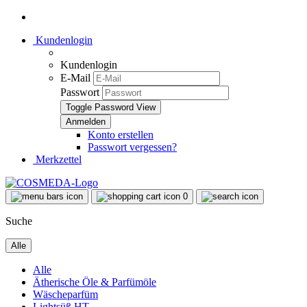
Kundenlogin
Kundenlogin
E-Mail
Passwort
Toggle Password View
Konto erstellen
Passwort vergessen?
Merkzettel
0
Suche
Alle
Alle
Ätherische Öle & Parfümöle
Wäscheparfüm
Lightsüß HT